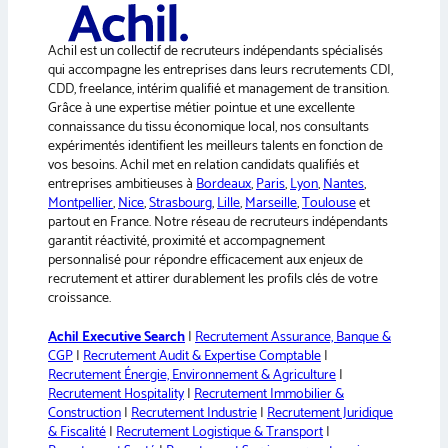
n
o
a
n
e
Achil est un collectif de recruteurs indépendants spécialisés
t
qui accompagne les entreprises dans leurs recrutements CDI,
i
CDD, freelance, intérim qualifié et management de transition.
v
Grâce à une expertise métier pointue et une excellente
e
connaissance du tissu économique local, nos consultants
:
expérimentés identifient les meilleurs talents en fonction de
vos besoins. Achil met en relation candidats qualifiés et
entreprises ambitieuses à
Bordeaux
,
Paris
,
Lyon
,
Nantes
,
Montpellier
,
Nice
,
Strasbourg
,
Lille
,
Marseille
,
Toulouse
et
partout en France. Notre réseau de recruteurs indépendants
garantit réactivité, proximité et accompagnement
personnalisé pour répondre efficacement aux enjeux de
recrutement et attirer durablement les profils clés de votre
croissance.
Achil Executive Search
|
Recrutement Assurance, Banque &
CGP
|
Recrutement Audit & Expertise Comptable
|
Recrutement Énergie, Environnement & Agriculture
|
Recrutement Hospitality
|
Recrutement Immobilier &
Construction
|
Recrutement Industrie
|
Recrutement Juridique
& Fiscalité
|
Recrutement Logistique & Transport
|