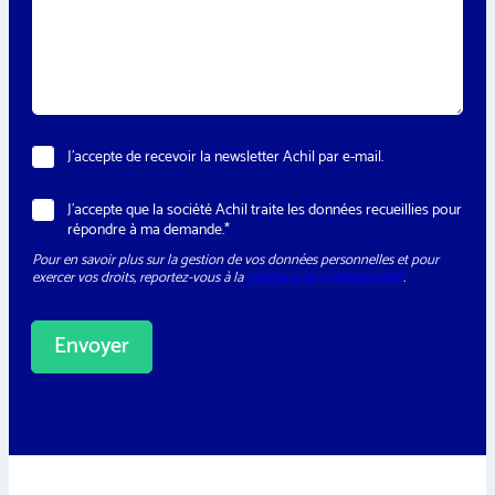
s
n
s
e
a
*
g
e
*
N
J’accepte de recevoir la newsletter Achil par e-mail.
e
w
N
R
J’accepte que la société Achil traite les données recueillies pour
s
e
G
répondre à ma demande.*
l
w
P
e
s
Pour en savoir plus sur la gestion de vos données personnelles et pour
D
t
l
exercer vos droits, reportez-vous à la
politique de confidentialité
.
*
t
e
e
t
r
t
Envoyer
e
r
*
A
T
l
é
t
l
e
é
p
r
h