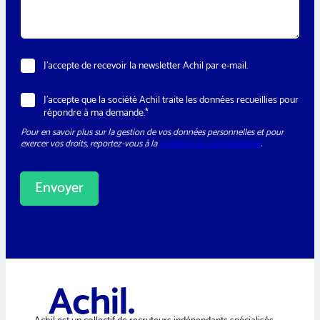
g
e
*
N
J’accepte de recevoir la newsletter Achil par e-mail.
e
w
R
J’accepte que la société Achil traite les données recueillies pour
s
G
répondre à ma demande.*
l
P
e
Pour en savoir plus sur la gestion de vos données personnelles et pour
D
t
exercer vos droits, reportez-vous à la
politique de confidentialité
.
*
t
e
r
Envoyer
A
l
t
e
r
n
a