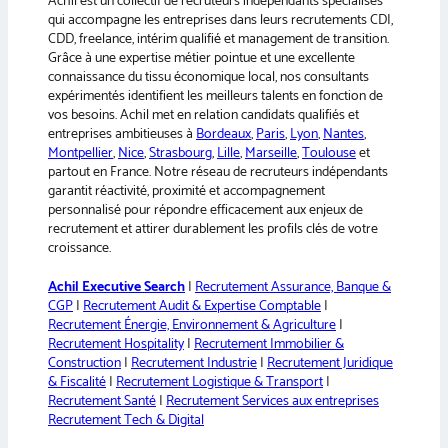
Achil est un collectif de recruteurs indépendants spécialisés
t
qui accompagne les entreprises dans leurs recrutements CDI,
i
CDD, freelance, intérim qualifié et management de transition.
v
Grâce à une expertise métier pointue et une excellente
e
connaissance du tissu économique local, nos consultants
:
expérimentés identifient les meilleurs talents en fonction de
vos besoins. Achil met en relation candidats qualifiés et
entreprises ambitieuses à
Bordeaux
,
Paris
,
Lyon
,
Nantes
,
Montpellier
,
Nice
,
Strasbourg
,
Lille
,
Marseille
,
Toulouse
et
partout en France. Notre réseau de recruteurs indépendants
garantit réactivité, proximité et accompagnement
personnalisé pour répondre efficacement aux enjeux de
recrutement et attirer durablement les profils clés de votre
croissance.
Achil Executive Search
|
Recrutement Assurance, Banque &
CGP
|
Recrutement Audit & Expertise Comptable
|
Recrutement Énergie, Environnement & Agriculture
|
Recrutement Hospitality
|
Recrutement Immobilier &
Construction
|
Recrutement Industrie
|
Recrutement Juridique
& Fiscalité
|
Recrutement Logistique & Transport
|
Recrutement Santé
|
Recrutement Services aux entreprises
Recrutement Tech & Digital