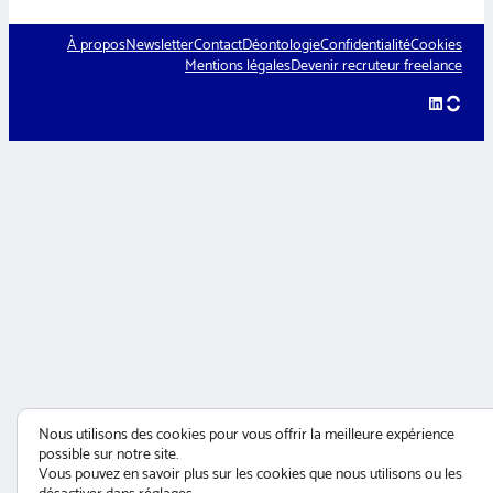
À propos
Newsletter
Contact
Déontologie
Confidentialité
Cookies
Mentions légales
Devenir recruteur freelance
LinkedIn
hellow
Nous utilisons des cookies pour vous offrir la meilleure expérience
possible sur notre site.
Vous pouvez en savoir plus sur les cookies que nous utilisons ou les