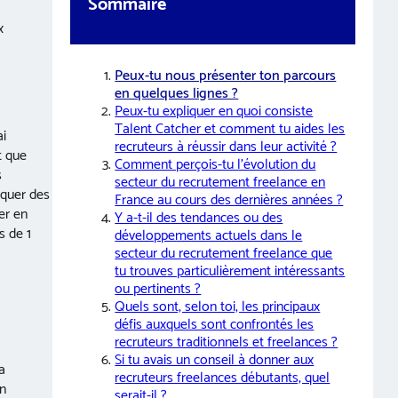
Sommaire
x
Peux-tu nous présenter ton parcours
en quelques lignes ?
Peux-tu expliquer en quoi consiste
Talent Catcher et comment tu aides les
ai
recruteurs à réussir dans leur activité ?
t que
Comment perçois-tu l’évolution du
s
secteur du recrutement freelance en
iquer des
France au cours des dernières années ?
er en
Y a-t-il des tendances ou des
s de 1
développements actuels dans le
secteur du recrutement freelance que
tu trouves particulièrement intéressants
ou pertinents ?
Quels sont, selon toi, les principaux
défis auxquels sont confrontés les
recruteurs traditionnels et freelances ?
Si tu avais un conseil à donner aux
a
recruteurs freelances débutants, quel
en
serait-il ?