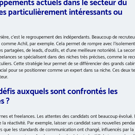
oppements actuels dans le secteur du
s particulièrement intéressants ou
emière, c’est le regroupement des indépendants. Beaucoup de recruteu
aux comme Achil, par exemple. Cela permet de rompre avec l’isolemen
 partagées, de leads, d’outils, et d’une meilleure notoriété. La seco
 freelances se spécialisent dans des niches très précises, comme le re
uliers. Cette stratégie leur permet de se différencier des grands cabin
rucial pour se positionner comme un expert dans sa niche. Ces deux t
teur.
 défis auxquels sont confrontés les
s ?
rnes et freelances. Les attentes des candidats ont beaucoup évolué. I
e la réactivité. Par exemple, laisser un candidat sans nouvelles penda
rs que les standards de communication ont changé, influencés par la