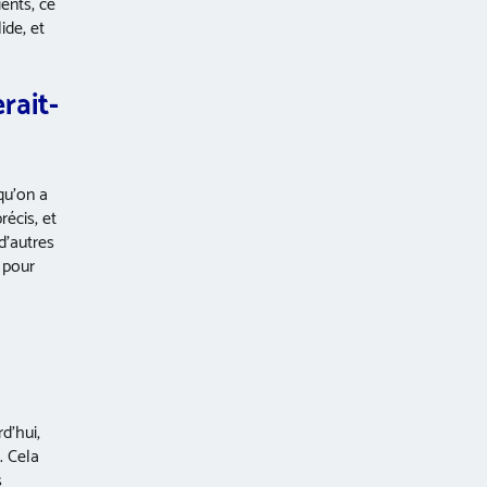
ents, ce
ide, et
rait-
squ’on a
écis, et
d’autres
 pour
rd’hui,
. Cela
s