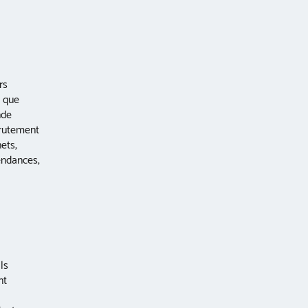
rs
t que
nde
crutement
ets,
endances,
ls
nt