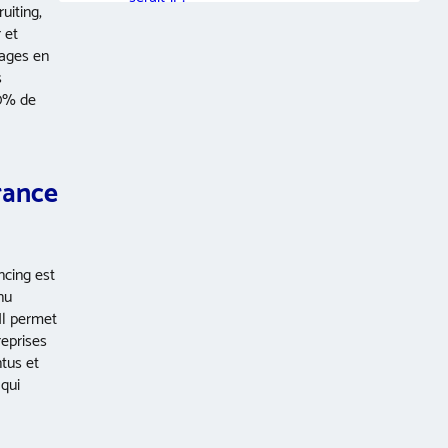
uiting,
Y a-t-il quelque chose d’important que
 et
tu aimerais ajouter ou partager au
nages en
lecteur du baromètre du recrutement
freelance ?
s
70% de
rance
ncing est
nu
Il permet
reprises
tus et
 qui