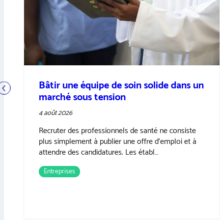
Recrutement en usine : métiers en
tension et attractivité
26 juillet 2026
Le recrutement en usine reste un défi majeur pour
de nombreux industriels. Derrière l’expression
générale de « pénurie de main-d’œuvre …
Entreprises