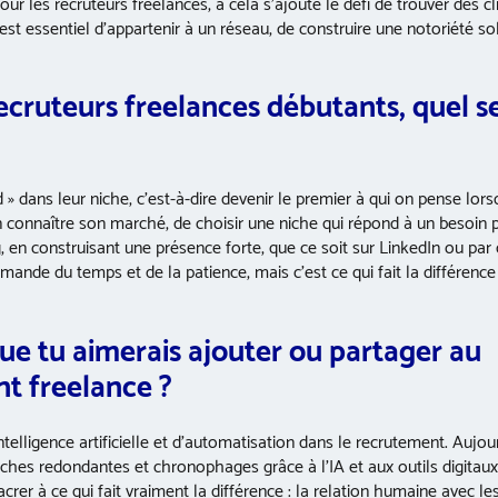
les recruteurs freelances, à cela s’ajoute le défi de trouver des cli
l est essentiel d’appartenir à un réseau, de construire une notoriété sol
recruteurs freelances débutants, quel se
d » dans leur niche, c’est-à-dire devenir le premier à qui on pense lor
 connaître son marché, de choisir une niche qui répond à un besoin pr
ng, en construisant une présence forte, que ce soit sur LinkedIn ou par 
mande du temps et de la patience, mais c’est ce qui fait la différence
que tu aimerais ajouter ou partager au
t freelance ?
intelligence artificielle et d’automatisation dans le recrutement. Aujou
es redondantes et chronophages grâce à l’IA et aux outils digitaux
er à ce qui fait vraiment la différence : la relation humaine avec le