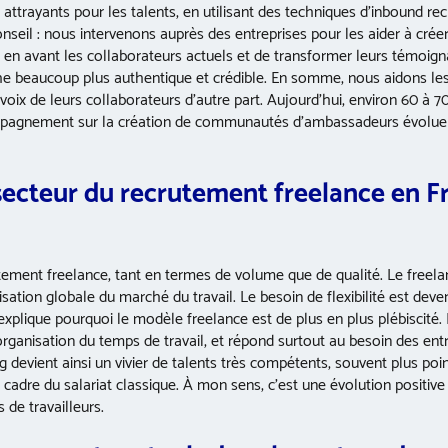
t attrayants pour les talents, en utilisant des techniques d’inbound recr
nseil : nous intervenons auprès des entreprises pour les aider à créer
n avant les collaborateurs actuels et de transformer leurs témoig
che beaucoup plus authentique et crédible. En somme, nous aidons le
a voix de leurs collaborateurs d’autre part. Aujourd’hui, environ 60 à 
ccompagnement sur la création de communautés d’ambassadeurs évolue
secteur du recrutement freelance en F
tement freelance, tant en termes de volume que de qualité. Le freela
lisation globale du marché du travail. Le besoin de flexibilité est deve
 explique pourquoi le modèle freelance est de plus en plus plébiscité. 
organisation du temps de travail, et répond surtout au besoin des ent
devient ainsi un vivier de talents très compétents, souvent plus poin
cadre du salariat classique. À mon sens, c’est une évolution positive
de travailleurs.