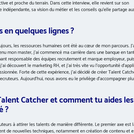
ive et proche du terrain. Dans cette interview, elle revient sur son
se indépendante, sa vision du métier et les conseils qu’elle partage au
s en quelques lignes
?
toujours, les ressources humaines ont été au cœur de mon parcours. J’
tenu mon master, j’ai commencé ma carrière dans une banque en tan
venant responsable des équipes recrutement et marque employeur, pui
ai découvert le marketing RH, et j’ai très vite vu l’opportunité d’appl
ionnée. Forte de cette expérience, j’ai décidé de créer Talent Catch
cruteurs. Aujourd’hui, nous avons eu le privilège d’accompagner plu
Talent Catcher et comment tu aides les
é ?
eurs à attirer les talents de manière différente. Le premier axe est l
ent de nouvelles techniques, notamment en création de contenu et 