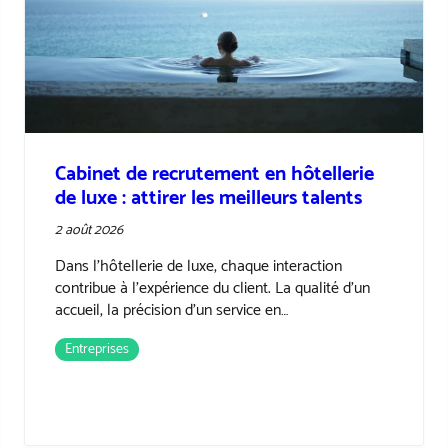
Les 8 situations où la chasse de tête de
dirigeants devient indispensable
24 juillet 2026
Pendant longtemps, recruter un dirigeant suivait un
schéma relativement simple. Une entreprise
diffusait une annonce, recevait plusieur…
Entreprises