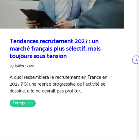
[Cas client] Recrutement d’un
directeur commercial pour Mulot &
Petitjean
22 juillet 2026
Recruter un directeur commercial ne consiste pas
uniquement à trouver un excellent vendeur.
Lorsque ce recrutement doit accompagner une…
Actualité Achil
Entreprises