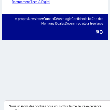
Recrutement Tech & Digital
À propos
Newsletter
Contact
Déontologie
Confidentialité
Cookies
Mentions légales
Devenir recruteur freelance
LinkedIn
hellow
Nous utilisons des cookies pour vous offrir la meilleure expérience