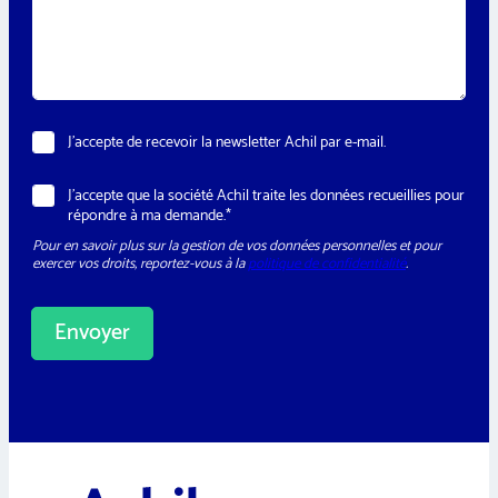
s
e
a
*
g
e
*
N
J’accepte de recevoir la newsletter Achil par e-mail.
e
w
C
R
J’accepte que la société Achil traite les données recueillies pour
s
i
G
répondre à ma demande.*
l
v
P
e
i
Pour en savoir plus sur la gestion de vos données personnelles et pour
D
t
l
exercer vos droits, reportez-vous à la
politique de confidentialité
.
*
t
i
e
t
r
é
Envoyer
*
*
T
A
é
l
l
t
é
e
p
h
r
o
n