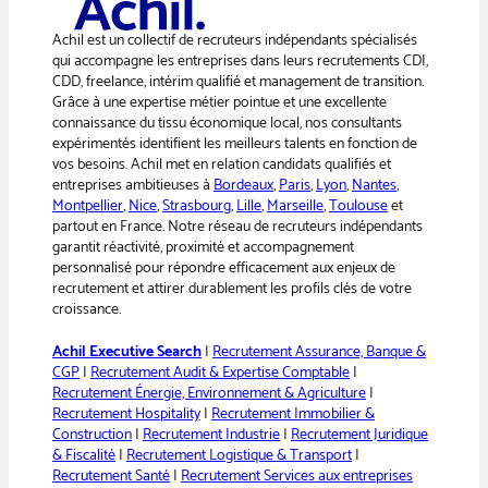
n
a
e
Achil est un collectif de recruteurs indépendants spécialisés
t
qui accompagne les entreprises dans leurs recrutements CDI,
i
CDD, freelance, intérim qualifié et management de transition.
v
Grâce à une expertise métier pointue et une excellente
e
connaissance du tissu économique local, nos consultants
:
expérimentés identifient les meilleurs talents en fonction de
vos besoins. Achil met en relation candidats qualifiés et
entreprises ambitieuses à
Bordeaux
,
Paris
,
Lyon
,
Nantes
,
Montpellier
,
Nice
,
Strasbourg
,
Lille
,
Marseille
,
Toulouse
et
partout en France. Notre réseau de recruteurs indépendants
garantit réactivité, proximité et accompagnement
personnalisé pour répondre efficacement aux enjeux de
recrutement et attirer durablement les profils clés de votre
croissance.
Achil Executive Search
|
Recrutement Assurance, Banque &
CGP
|
Recrutement Audit & Expertise Comptable
|
Recrutement Énergie, Environnement & Agriculture
|
Recrutement Hospitality
|
Recrutement Immobilier &
Construction
|
Recrutement Industrie
|
Recrutement Juridique
& Fiscalité
|
Recrutement Logistique & Transport
|
Recrutement Santé
|
Recrutement Services aux entreprises