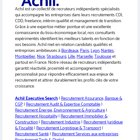
a
Achil est un collectif de recruteurs indépendants spécialisés
t
qui accompagne les entreprises dans leurs recrutements CDI,
i
CDD, freelance, intérim qualifié et management de transition.
v
Grâce à une expertise métier pointue et une excellente
e
connaissance du tissu économique local, nos consultants
:
expérimentés identifient les meilleurs talents en fonction de
vos besoins. Achil met en relation candidats qualifiés et
entreprises ambitieuses à
Bordeaux
,
Paris
,
Lyon
,
Nantes
,
Montpellier
,
Nice
,
Strasbourg
,
Lille
,
Marseille
,
Toulouse
et
partout en France. Notre réseau de recruteurs indépendants
garantit réactivité, proximité et accompagnement
personnalisé pour répondre efficacement aux enjeux de
recrutement et attirer durablement les profils clés de votre
croissance.
Achil Executive Search
|
Recrutement Assurance, Banque &
CGP
|
Recrutement Audit & Expertise Comptable
|
Recrutement Énergie, Environnement & Agriculture
|
Recrutement Hospitality
|
Recrutement Immobilier &
Construction
|
Recrutement Industrie
|
Recrutement Juridique
& Fiscalité
|
Recrutement Logistique & Transport
|
Recrutement Santé
|
Recrutement Services aux entreprises