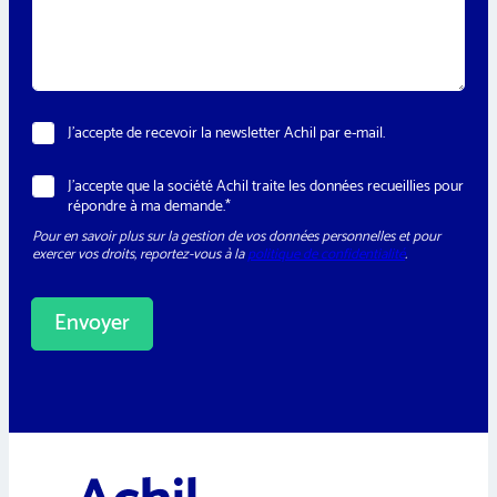
s
e
a
*
g
e
*
N
J’accepte de recevoir la newsletter Achil par e-mail.
e
w
R
J’accepte que la société Achil traite les données recueillies pour
s
G
répondre à ma demande.*
l
P
e
Pour en savoir plus sur la gestion de vos données personnelles et pour
D
t
exercer vos droits, reportez-vous à la
politique de confidentialité
.
*
t
e
r
Envoyer
A
l
t
e
r
n