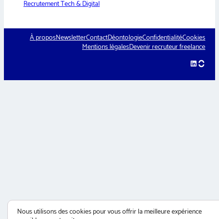
Recrutement Tech & Digital
À propos
Newsletter
Contact
Déontologie
Confidentialité
Cookies
Mentions légales
Devenir recruteur freelance
LinkedIn
hellow
Nous utilisons des cookies pour vous offrir la meilleure expérience