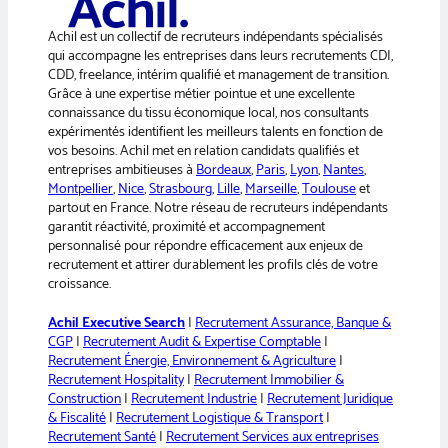
a
Achil est un collectif de recruteurs indépendants spécialisés
t
qui accompagne les entreprises dans leurs recrutements CDI,
i
CDD, freelance, intérim qualifié et management de transition.
v
Grâce à une expertise métier pointue et une excellente
e
connaissance du tissu économique local, nos consultants
:
expérimentés identifient les meilleurs talents en fonction de
vos besoins. Achil met en relation candidats qualifiés et
entreprises ambitieuses à
Bordeaux
,
Paris
,
Lyon
,
Nantes
,
Montpellier
,
Nice
,
Strasbourg
,
Lille
,
Marseille
,
Toulouse
et
partout en France. Notre réseau de recruteurs indépendants
garantit réactivité, proximité et accompagnement
personnalisé pour répondre efficacement aux enjeux de
recrutement et attirer durablement les profils clés de votre
croissance.
Achil Executive Search
|
Recrutement Assurance, Banque &
CGP
|
Recrutement Audit & Expertise Comptable
|
Recrutement Énergie, Environnement & Agriculture
|
Recrutement Hospitality
|
Recrutement Immobilier &
Construction
|
Recrutement Industrie
|
Recrutement Juridique
& Fiscalité
|
Recrutement Logistique & Transport
|
Recrutement Santé
|
Recrutement Services aux entreprises