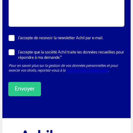
h
s
e
o
a
*
n
g
e
e
*
*
N
J’accepte de recevoir la newsletter Achil par e-mail.
e
w
R
J’accepte que la société Achil traite les données recueillies pour
s
G
répondre à ma demande.*
l
P
e
Pour en savoir plus sur la gestion de vos données personnelles et pour
D
t
exercer vos droits, reportez-vous à la
politique de confidentialité
.
*
t
e
r
Envoyer
A
l
t
e
r
n