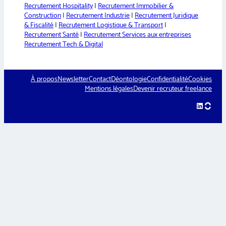
Recrutement Hospitality
|
Recrutement Immobilier &
Construction
|
Recrutement Industrie
|
Recrutement Juridique
& Fiscalité
|
Recrutement Logistique & Transport
|
Recrutement Santé
|
Recrutement Services aux entreprises
Recrutement Tech & Digital
À propos
Newsletter
Contact
Déontologie
Confidentialité
Cookies
Mentions légales
Devenir recruteur freelance
LinkedIn
hellow