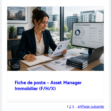
Fiche de poste – Asset Manager
Immobilier (F/H/X)
1
2
3
…
45
Page suivante