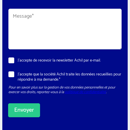
é
p
M
h
e
o
s
n
s
e
a
*
g
e
*
N
J’accepte de recevoir la newsletter Achil par e-mail.
e
w
R
J’accepte que la société Achil traite les données recueillies pour
s
G
répondre à ma demande.*
l
P
e
Pour en savoir plus sur la gestion de vos données personnelles et pour
D
t
exercer vos droits, reportez-vous à la
politique de confidentialité
.
*
t
e
r
Envoyer
A
l