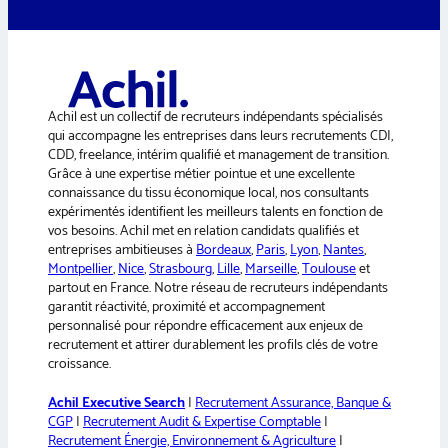
t
e
r
n
a
Achil est un collectif de recruteurs indépendants spécialisés
t
qui accompagne les entreprises dans leurs recrutements CDI,
i
CDD, freelance, intérim qualifié et management de transition.
v
Grâce à une expertise métier pointue et une excellente
e
connaissance du tissu économique local, nos consultants
:
expérimentés identifient les meilleurs talents en fonction de
vos besoins. Achil met en relation candidats qualifiés et
entreprises ambitieuses à
Bordeaux
,
Paris
,
Lyon
,
Nantes
,
Montpellier
,
Nice
,
Strasbourg
,
Lille
,
Marseille
,
Toulouse
et
partout en France. Notre réseau de recruteurs indépendants
garantit réactivité, proximité et accompagnement
personnalisé pour répondre efficacement aux enjeux de
recrutement et attirer durablement les profils clés de votre
croissance.
Achil Executive Search
|
Recrutement Assurance, Banque &
CGP
|
Recrutement Audit & Expertise Comptable
|
Recrutement Énergie, Environnement & Agriculture
|